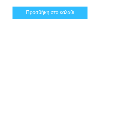
Προσθήκη στο καλάθι
• 100% cotton
• Fabric weight: 170-180 g/m²
• Open-end yarn
• Tubular fabric
• Taped neck and shoulders
• Double seam at sleeves and
bottom hem
*** SHIPPING INCLUDED ***