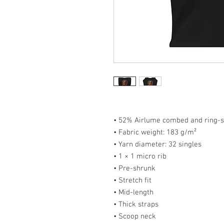
• 52% Airlume combed and ring-s
• Fabric weight: 183 g/m²
• Yarn diameter: 32 singles
• 1 × 1 micro rib
• Pre-shrunk
• Stretch fit
• Mid-length
• Thick straps
• Scoop neck