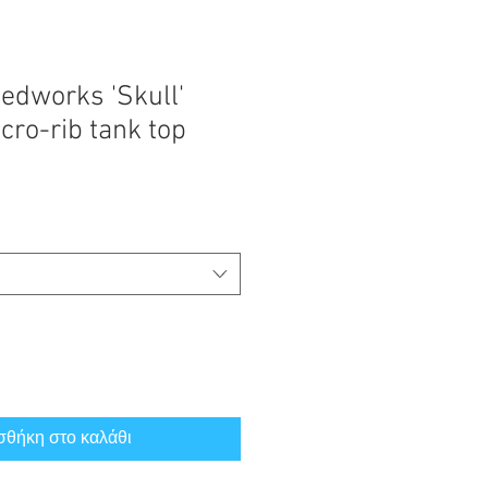
edworks 'Skull'
ro-rib tank top
θήκη στο καλάθι