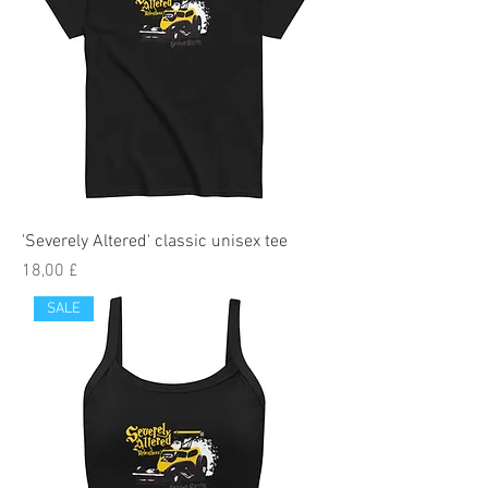
'Severely Altered' classic unisex tee
Pris
18,00 £
SALE