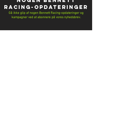
NOGEN Bennett
Racing-OPDATERINGER
Gå ikke glip af nogen Bennett Racing-opdateringer og
kampagner ved at abonnere på vores nyhedsbrev.
Have a question? Message the team
here