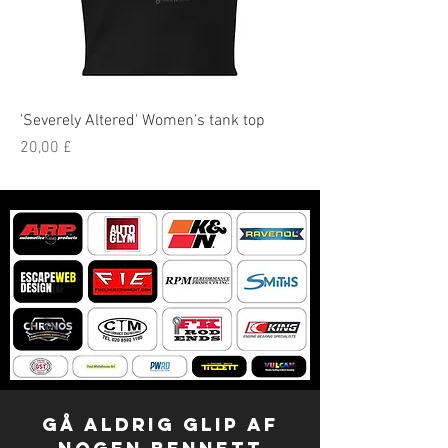
'Severely Altered' Women’s tank top
Pris
20,00 £
GÅ ALDRIG Glip af