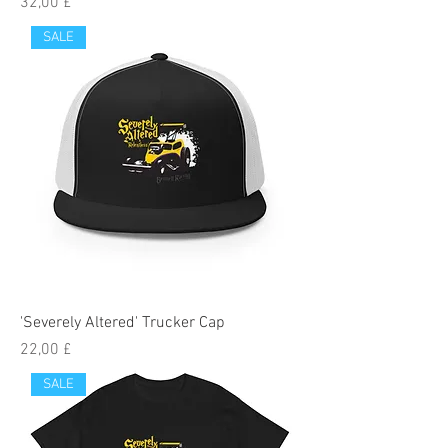
Pris
32,00 £
SALE
'Severely Altered' Trucker Cap
Pris
22,00 £
SALE