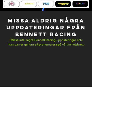
MISSA ALDRIG NÅGRA
Skicka in
submit
UPPDATERINGAR från
Bennett Racing
Missa inte några Bennett Racing-uppdateringar och
kampanjer genom att prenumerera på vårt nyhetsbrev.