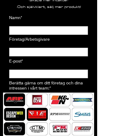
·Och självklart, sälj mer produkt!
Namn*
Företag/Arbetsgivare
E-post*
Berätta gärna om ditt företag och dina
intressen i vårt team:*