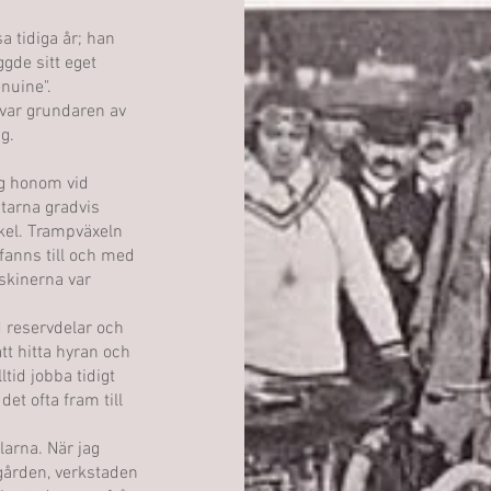
a tidiga år; han
ggde sitt eget
nuine".
var grundaren av
g.
ag honom vid
itarna gradvis
ykel. Trampväxeln
 fanns till och med
skinerna var
 reservdelar och
t hitta hyran och
ltid jobba tidigt
et ofta fram till
larna. När jag
gården, verkstaden