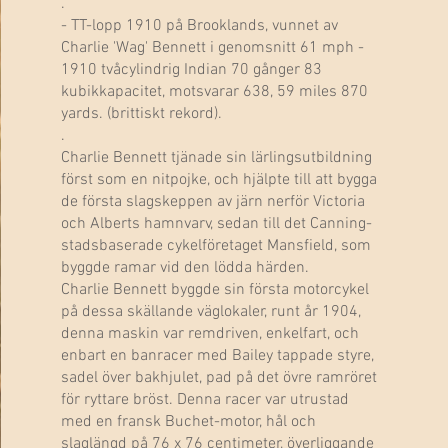
.
- TT-lopp 1910 på Brooklands, vunnet av
Charlie 'Wag' Bennett i genomsnitt 61 mph -
1910 tvåcylindrig Indian 70 gånger 83
kubikkapacitet, motsvarar 638, 59 miles 870
yards. (brittiskt rekord).
.
Charlie Bennett tjänade sin lärlingsutbildning
först som en nitpojke, och hjälpte till att bygga
de första slagskeppen av järn nerför Victoria
och Alberts hamnvarv, sedan till det Canning-
stadsbaserade cykelföretaget Mansfield, som
byggde ramar vid den lödda härden.
Charlie Bennett byggde sin första motorcykel
på dessa skällande väglokaler, runt år 1904,
denna maskin var remdriven, enkelfart, och
enbart en banracer med Bailey tappade styre,
sadel över bakhjulet, pad på det övre ramröret
för ryttare bröst. Denna racer var utrustad
med en fransk Buchet-motor, hål och
slaglängd på 76 x 76 centimeter, överliggande