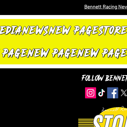
Bennett Racing New
EDIA
NEWS
New Page
STORE
 Page
New Page
New Page
Follow Benne