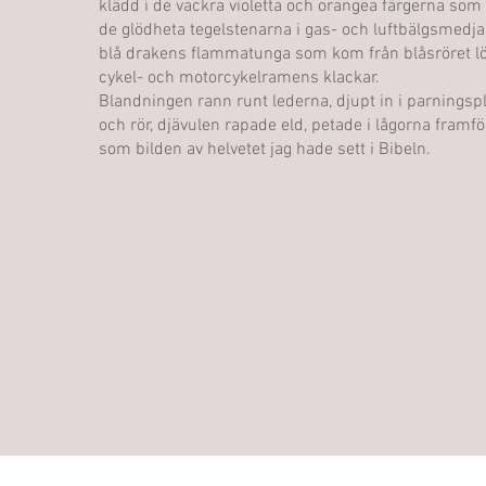
klädd i de vackra violetta och orangea färgerna som
de glödheta tegelstenarna i gas- och luftbälgsmedja
blå drakens flammatunga som kom från blåsröret löd
cykel- och motorcykelramens klackar.
Blandningen rann runt lederna, djupt in i parningspl
och rör, djävulen rapade eld, petade i lågorna framf
som bilden av helvetet jag hade sett i Bibeln.