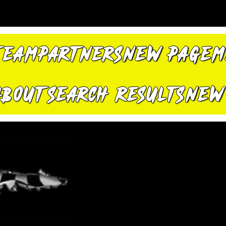
TEAM
PARTNERS
New Page
M
About
Search Results
New