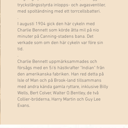
tryckstångsstyrda inlopps- och avgasventiler,
med spoltändning med ett torrcellsbatteri.
.
I augusti 1904 gick den här cykeln med
Charlie Bennett som körde åtta mil på nio
minuter på Canning-stadens bana. Det
verkade som om den här cykeln var före sin
tid.
.
Charlie Bennett uppmärksammades och
försågs med en 5/6 hästkrafter "Indian" från
den amerikanska fabriken. Han red detta på
Isle of Man och på Brook-land tillsammans
med andra kända gamla ryttare, inklusive Billy
Wells, Bert Colver, Walter O.Bentley, de två
Collier-bröderna, Harry Martin och Guy Lee
Evans.