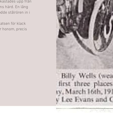
 kastades upp från
ns härd. En lång
de stålrören in i
atsen för klack
ör honom, precis