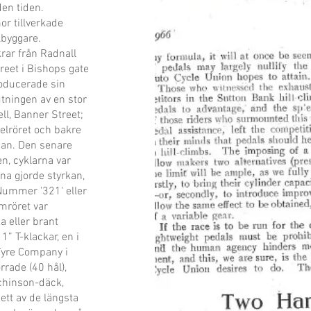
den tiden.
r tillverkade
lbyggare.
krar från Radnall
reet i Bishops gate
roducerade sin
utningen av en stor
ll, Banner Street;
elröret och bakre
dan. Den senare
n, cyklarna var
na gjorde styrkan,
Nummer '321' eller
amröret var
ka eller brant
 1” T-klackar, en i
Tyre Company i
rrade (40 hål),
tchinson-däck,
ett av de längsta