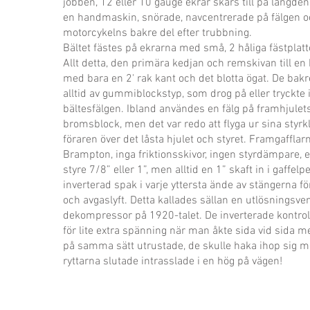
jobben, 12 eller 10 gauge ekrar skars till på längd
en handmaskin, snörade, navcentrerade på fälgen och
motorcykelns bakre del efter trubbning.
Bältet fästes på ekrarna med små, 2 håliga fästplatt
Allt detta, den primära kedjan och remskivan till en
med bara en 2' rak kant och det blotta ögat. De bak
alltid av gummiblockstyp, som drog på eller tryckte i
bältesfälgen. Ibland användes en fälg på framhjulets 
bromsblock, men det var redo att flyga ur sina sty
föraren över det låsta hjulet och styret. Framgafflarn
Brampton, inga friktionsskivor, ingen styrdämpare, e
styre 7/8” eller 1”, men alltid en 1” skaft in i gaffelp
inverterad spak i varje yttersta ände av stängerna 
och avgaslyft. Detta kallades sällan en utlösningsvent
dekompressor på 1920-talet. De inverterade kontrol
för lite extra spänning när man åkte sida vid sida me
på samma sätt utrustade, de skulle haka ihop sig m
ryttarna slutade intrasslade i en hög på vägen!