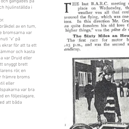
en och gängades på
 hjulinställda i
or.
 bråkdel av en tum,
re bromsarna var
nuti "v" på
ekrar för att ta ett
rklämmor och kasta
a var Druid eller
tt snyggt brett
elarens rör, en
för främre broms
il eller
lspakarna var bra
d en följeslagare,
ed att båda