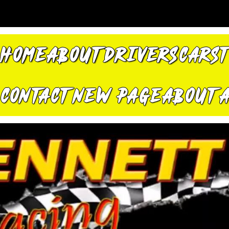
HOME
ABOUT
DRIVERS
CARS
CONTACT
New Page
About