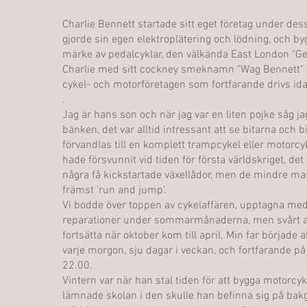
Charlie Bennett startade sitt eget företag under dess
gjorde sin egen elektroplätering och lödning, och by
märke av pedalcyklar, den välkända East London "Ge
Charlie med sitt cockney smeknamn "Wag Bennett" 
cykel- och motorföretagen som fortfarande drivs ida
.
Jag är hans son och när jag var en liten pojke såg j
bänken, det var alltid intressant att se bitarna och b
förvandlas till en komplett trampcykel eller motorc
hade försvunnit vid tiden för första världskriget, det
några få kickstartade växellådor, men de mindre ma
främst 'run and jump'.
Vi bodde över toppen av cykelaffären, upptagna med
reparationer under sommarmånaderna, men svårt at
fortsätta när oktober kom till april. Min far började al
varje morgon, sju dagar i veckan, och fortfarande på d
22.00.
Vintern var när han stal tiden för att bygga motorcyk
lämnade skolan i den skulle han befinna sig på bak