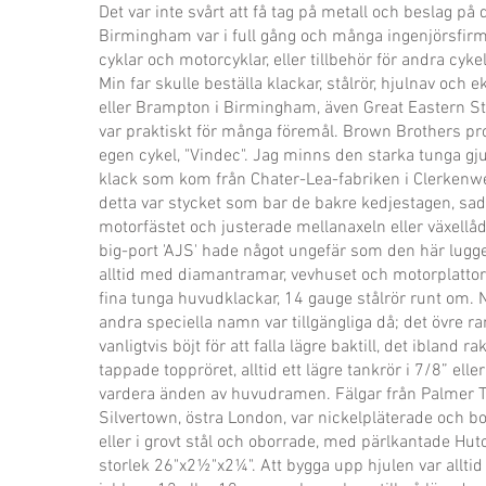
Det var inte svårt att få tag på metall och beslag på 
Birmingham var i full gång och många ingenjörsfirmo
cyklar och motorcyklar, eller tillbehör för andra cyke
Min far skulle beställa klackar, stålrör, hjulnav och e
eller Brampton i Birmingham, även Great Eastern St
var praktiskt för många föremål. Brown Brothers p
egen cykel, "Vindec". Jag minns den starka tunga gj
klack som kom från Chater-Lea-fabriken i Clerkenwe
detta var stycket som bar de bakre kedjestagen, sad
motorfästet och justerade mellanaxeln eller växellå
big-port 'AJS' hade något ungefär som den här lugge
alltid med diamantramar, vevhuset och motorplattor
fina tunga huvudklackar, 14 gauge stålrör runt om. 
andra speciella namn var tillgängliga då; det övre r
vanligtvis böjt för att falla lägre baktill, det ibland ra
tappade toppröret, alltid ett lägre tankrör i 7/8” eller
vardera änden av huvudramen. Fälgar från Palmer 
Silvertown, östra London, var nickelpläterade och bo
eller i grovt stål och oborrade, med pärlkantade Hu
storlek 26"x2½"x2¼". Att bygga upp hjulen var alltid 