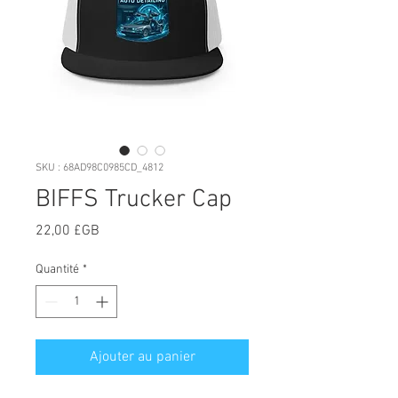
SKU : 68AD98C0985CD_4812
BIFFS Trucker Cap
Prix
22,00 £GB
Quantité
*
Ajouter au panier