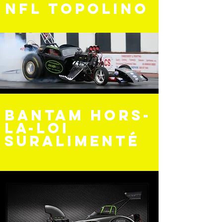
NFL Topolino
Bantam hors-
la-loi
suralimenté