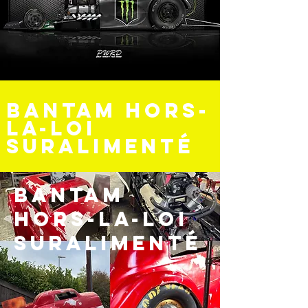
Bantam hors-
la-loi
suralimenté
Bantam
hors-la-loi
suralimenté