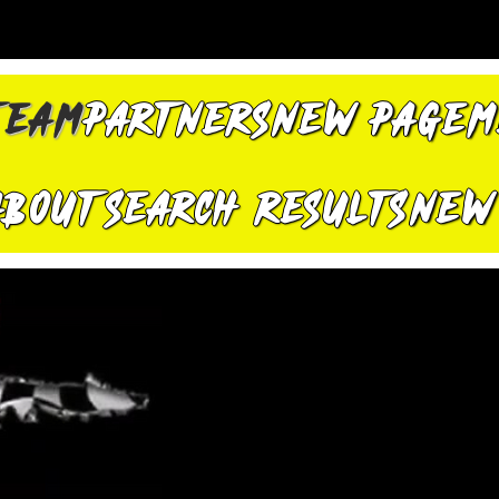
TEAM
PARTNERS
New Page
M
About
Search Results
New