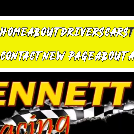
HOME
ABOUT
DRIVERS
CARS
CONTACT
New Page
About