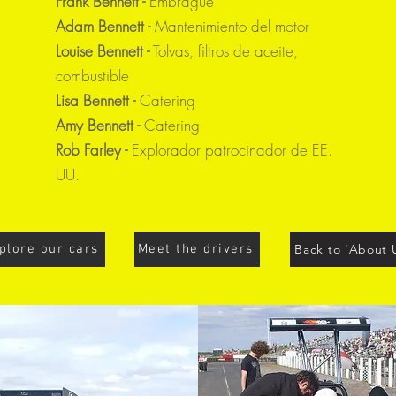
Frank Bennett -
Embrague
Adam Bennett -
Mantenimiento del motor
Louise Bennett -
Tolvas, filtros de aceite,
combustible
Lisa Bennett -
Catering
Amy Bennett -
Catering
Rob Farley -
Explorador patrocinador de EE.
UU.
plore our cars
Meet the drivers
Back to 'About 