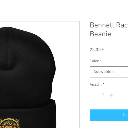
Bennett Rac
Beanie
Preis
25,00 £
Color
*
Auswählen
Anzahl
*
In